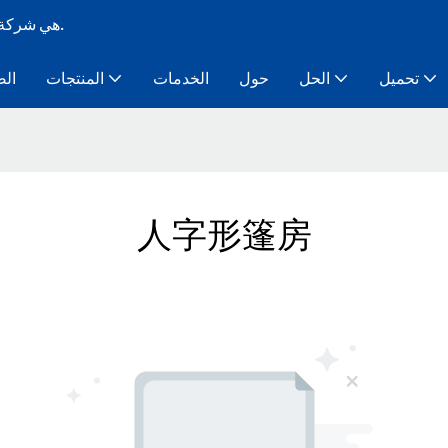
Bozo Tent هي شركة تصنيع خيام ذات هيكل مؤقت معياري لأكثر من 10 سنوات.
تحميل
الحل
حول
الخدمات
المنتجات
الص
人字形篷房