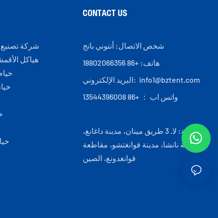
CONTACT US
شخص الاتصال: أنتوني بانج
شركة تصنيع 
هياكل الأقمشة
هاتف: +86 18802066356
خيام
info1@bztent.com
البريد الإلكتروني:
خيا
واتس اب ： +86 13544396008
خ
إضافة: لا. 3 طريق مينان، مدينة داغانغ،
خيا
منطقة نانشا، مدينة قوانغتشو، مقاطعة
قوانغدونغ، الصين