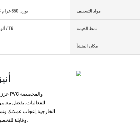
مواد التسقيف
قماش PVC بوزن 650 غرام
نمط الخيمة
ألومنيوم 6061 / T6
مكان المنشأ
أني
عزز صو
للفعاليات. بفضل معايير
الخارجية إعجاب عملائك وتساه
وقابلة للتخصيص، مما يجعلها الحل الأمثل لجميع احتياجات فعالياتك الخارجية.