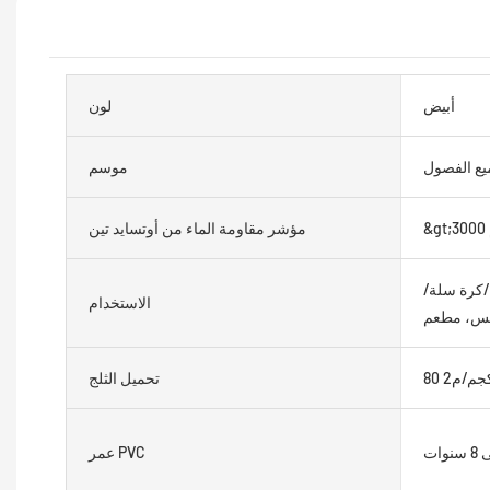
أبيض
لون
يع الفصول
موسم
مؤشر مقاومة الماء من أوتسايد تين
كرة سلة/
الاستخدام
نس، مطعم
8 كجم/م2
تحميل الثلج
عمر PVC