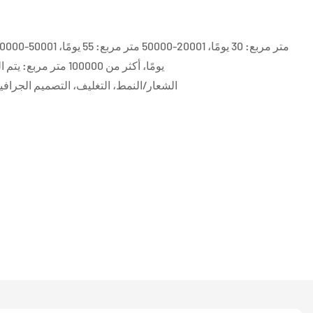
يومًا، أكثر من 100000 متر مربع: يتم التفاوض على المدة (بالأيام)
الشعار/النمط، التغليف، التصميم الجرافيكي، الحجم 