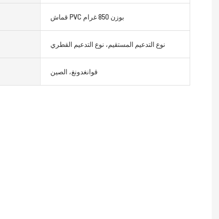
قماش PVC بوزن 850 غرام
نوع التدعيم المستقيم، نوع التدعيم القطري
قوانغدونغ، الصين