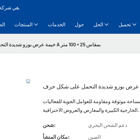
Bozo Tent هي شركة تصنيع خيام ذات هيكل مؤقت معياري لأكثر من 10 سنوات.
تحميل
الحل
حول
الخدمات
المنتجات
الص
خيمة عرض بوزو شديدة التحمل على شكل حرف A بمقاس 25 × 100 متر
اعة العرض المتينة والواسعة بمساحة 25 × 100 متر مساحة موثوقة ومقاومة للعوامل الجوية للفعاليات
الخارجية الكبيرة والمعارض والعروض الاحترافية.
دعم الشحن البحري
شحن:
الصين
مكان المنشأ: