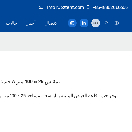
info1@bztent.com
+86-18802066356
الاتصال
أخبار
حالات
خيمة عرض بوزو شديدة التحمل على شكل حرف A بمقاس 25 × 100 متر
توفر خيمة ق