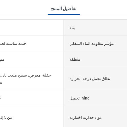
تفاصيل المنتج
بناء
مؤشر مقاومة الماء السفلي
خيمة مناسبة لجم
منطقة
&gt;3000 مم
حفلة، معرض، سطح ملعب بادل/
نطاق تحمل درجة الحرارة
ت
تحميل Inind
0
مواد جدارية اختيارية
من 5 إلى 8 سنوات