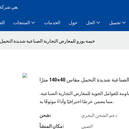
Bozo Tent هي شركة تصنيع خيام ذات هيكل مؤقت معياري لأكثر من 10 سنوات.
تحميل
الحل
حول
الخدمات
المنتجات
الص
خيمة بوزو للمعارض التجارية الصناعية شديدة التحمل مقاس 40×0
عية شديدة التحمل مقاس 40×140 مترًا
 140 مترًا تغطية واسعة ومقاومة للعوامل الجوية للمعارض التجارية الصناعية،
مما يضمن عرضًا احترافيًا وأداءً موثوقًا به.
دعم الشحن البحري
شحن:
الصين
مكان المنشأ: