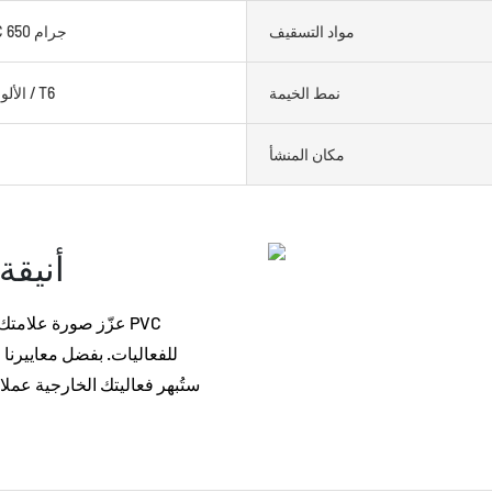
مواد التسقيف
قماش PVC 650 جرام
نمط الخيمة
الألومنيوم 6061 / T6
مكان المنشأ
أنيقة
عزّز صورة علامتك ا
للفعاليات. بفضل معاييرنا 
ستُبهر فعاليتك الخارجية عملائك