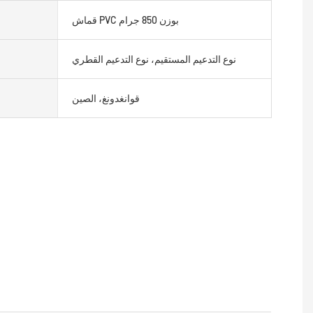
قماش PVC بوزن 850 جرام
نوع التدعيم المستقيم، نوع التدعيم القطري
قوانغدونغ، الصين