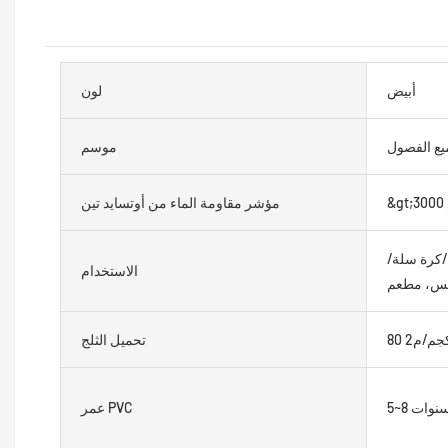
أبيض
لون
يع الفصول
موسم
مؤشر مقاومة الماء من أوتسايد تين
كرة سلة/
الاستخدام
نس، مطعم
8 كجم/م2
تحميل الثلج
~8 سنوات
عمر PVC