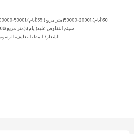
مربع):100(أيام)،&gt;100000(متر مربع):سيتم التفاوض عليه(أيام)
الشعار/النمط، التغليف، الرسومات، الحجم 