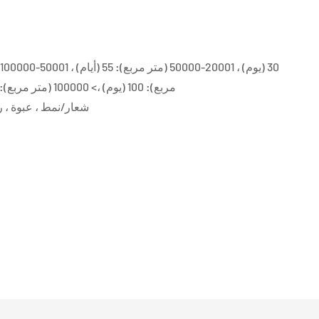
مربع): 100 (يوم) ،> 100000 (متر مربع): يمكن التفاوض عليها (أيام)
شعار/نمط ، عبوة ، رسم ، حج