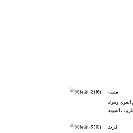
متينة
المقاومة للماء ، تم
فريد