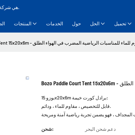
Bozo Tent هي شركة تصنيع خيام ذات هيكل مؤقت معياري لأكثر من 10 سنوات.
تحميل
الحل
حول
الخدمات
المنتجات
الص
Bozo Paddle Court Tent 1 - مقاوم للماء للمناسبات الرياضية المضرب في الهواء الطلق
هواء الطلق
بوزو 15x20x6m برادل كورت خيمة:
قابل للتخصيص ، مقاوم للماء ، ودائم.
دعم شحن البحر
شحن: