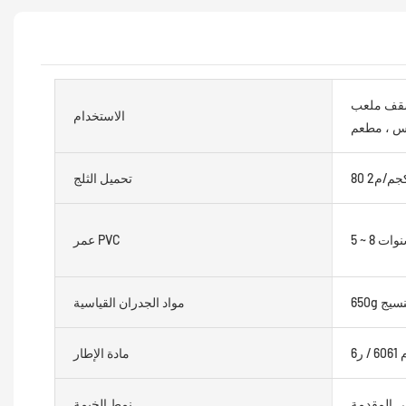
سقف ملعب
الاستخدام
نس ، مطعم
8 كجم/م2
تحميل الثلج
 8 سنوات
عمر PVC
مواد الجدران القياسية
 ر6
مادة الإطار
ي المقدمة
نمط الخيمة