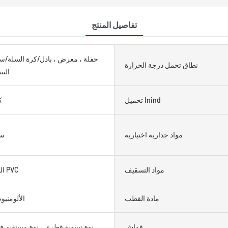
تفاصيل المنتج
حفلة ، معرض ، بادل/كرة السلة/
نطاق تحمل درجة الحرارة
الت
تحميل Inind
0
مواد جدارية اختيارية
5 ~
مواد التسقيف
650g النسيج PVC
مادة القطب
الألومنيوم 6061 /
قماش
نوع تسوية قطري ، نوع مستقيم ف