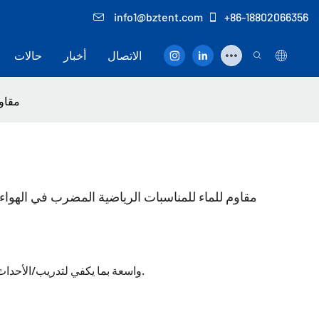
info1@bztent.com
+86-18802066356
الاتصال
أخبار
حالات
5x20x6m
Bozo Paddle Court Tent 15x20x6m - مقاوم للماء للمناسبات الرياضية المضرب في ال
واسعة بما يكفي لتدريب/الأحداث المجداف ، فهو يضمن تجربة رياضية آمنة ومريحة.