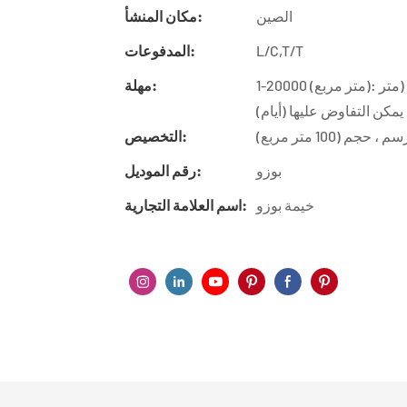
الصين
مكان المنشأ:
L/C,T/T
المدفوعات:
1-20000 (متر مربع): 30 (يوم) ، 20001-50000 (متر مربع): 55 (أيام) ، 50001-100000 (متر
مهلة:
م (100 متر مربع)
التخصيص:
بوزو
رقم الموديل:
خيمة بوزو
اسم العلامة التجارية: