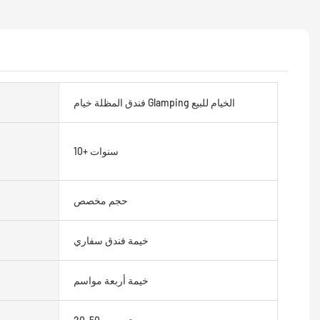
فندق المظلة خيام Glamping الخيام للبيع
10+ سنوات
حجم مخصص
خيمة فندق سفاري
خيمة أربعة مواسم