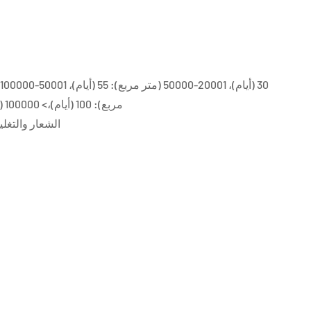
مربع): 100 (أيام)،> 100000 (متر مربع): للتفاوض ( أيام)
الشعار والتغليف والر