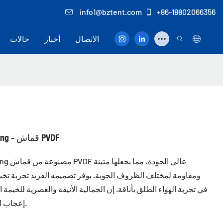
info1@bztent.com
+86-18802066356
الاتصال
أخبار
حالات
خيمة الفندق الفاخرة Tensile Canopy Glamping - قماش PVDF
ومقاومة لمختلف الظروف الجوية. يوفر تصميمه الفريد تجربة تخيي
في تجربة الهواء الطلق بأناقة. إن الجمالية الأنيقة والعصرية للخيمة
إعجاب المستخدمين الذين يبحثون عن تجربة تخييم متميزة.