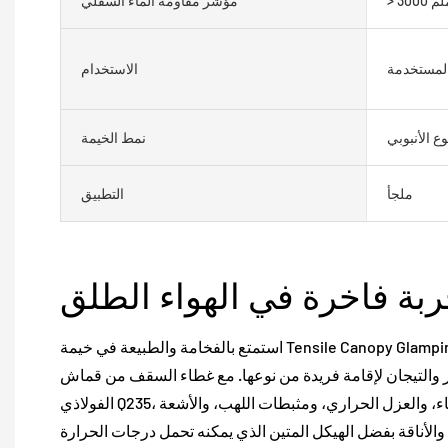
300 ملم
مؤشر مقاومة الماء السفلي
المستخدمة
الاستخدام
وع الأنبوبي
نمط الخيمة
ملجأ
التطبيق
استمتع بالفخامة والطبيعة في خيمة Tensile Canopy Glamping Hotel Tent، المستوحاة من
التيجان لإقامة فريدة من نوعها. مع غطاء السقف من قماش PVDF والإطار
الفولاذي Q235، توفر هذه الخيمة حماية ضد الماء، والعزل الحراري، ومثبطات اللهب، والأشعة
والأناقة بفضل الهيكل المتين الذي يمكنه تحمل درجات الحرارة