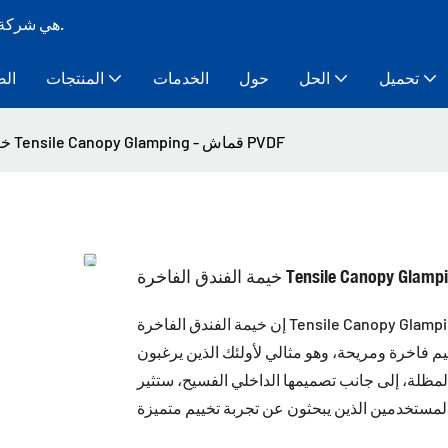
Bozo Tent هي شركة تصنيع خيام ذات هيكل مؤقت معياري لأكثر من 10 سنوات.
تحميل
الحل
حول
الخدمات
المنتجات
الص
خيمة الفندق الفاخرة Tensile Canopy Glamping - قماش PVDF
إن خيمة الفندق الفاخرة Tensile Canopy Glamping مصنوعة من قماش PVDF عالي الجودة، مما يجعلها متينة
م فاخرة ومريحة، وهو مثالي لأولئك الذين يرغبون
 المظلة، إلى جانب تصميمها الداخلي الفسيح، ستثير