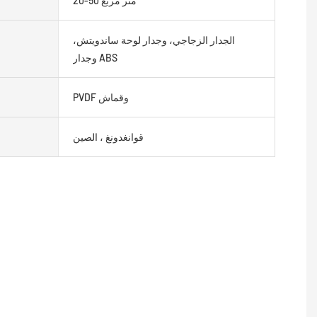
20-50 متر مربع
الجدار الزجاجي، وجدار لوحة ساندويتش،
وجدار ABS
PVDF وقماش
قوانغدونغ ، الصين