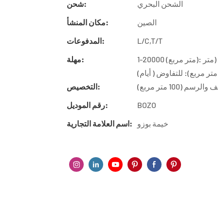
الشحن البحري
شحن:
الصين
مكان المنشأ:
L/C,T/T
المدفوعات:
1-20000 (متر مربع): 30 (أيام)، 20001-50000 (متر مربع): 55 (أيام)، 50001-100000 (متر
مهلة:
سم (100 متر مربع)
التخصيص:
BOZO
رقم الموديل:
خيمة بوزو
اسم العلامة التجارية: