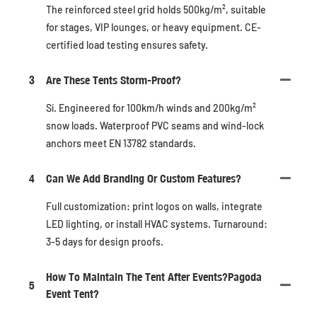
The reinforced steel grid holds 500kg/m², suitable
for stages, VIP lounges, or heavy equipment. CE-
certified load testing ensures safety.
3
Are These Tents Storm-Proof?
Sí. Engineered for 100km/h winds and 200kg/m²
snow loads. Waterproof PVC seams and wind-lock
anchors meet EN 13782 standards.
4
Can We Add Branding Or Custom Features?
Full customization: print logos on walls, integrate
LED lighting, or install HVAC systems. Turnaround:
3-5 days for design proofs.
How To Maintain The Tent After Events?Pagoda
5
Event Tent?