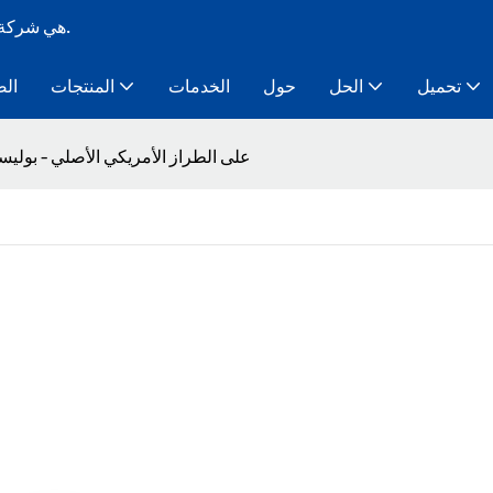
Bozo Tent هي شركة تصنيع خيام ذات هيكل مؤقت معياري لأكثر من 10 سنوات.
تحميل
الحل
حول
الخدمات
المنتجات
الص
خيمة Tipi على الطراز الأمريكي الأصلي - 