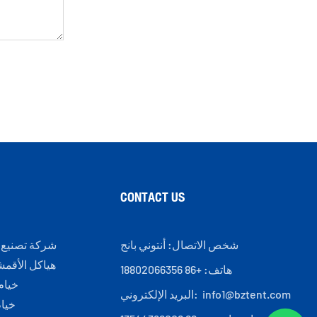
CONTACT US
شخص الاتصال: أنتوني بانج
شركة تصنيع 
هياكل الأقمشة
هاتف: +86 18802066356
خيام
info1@bztent.com
البريد الإلكتروني:
خيا