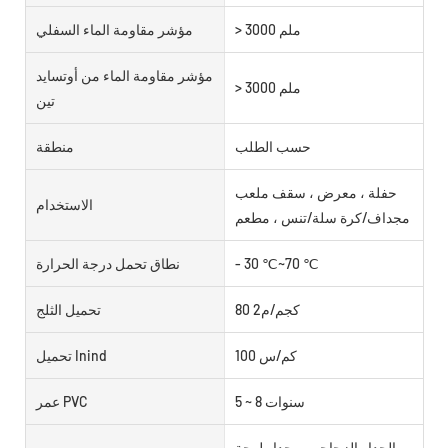
> 3000 ملم
مؤشر مقاومة الماء السفلي
مؤشر مقاومة الماء من أوتسايد
> 3000 ملم
تين
حسب الطلب
منطقة
حفلة ، معرض ، سقف ملعب
الاستخدام
مجداف/كرة سلة/تنس ، مطعم
- 30 ℃~70 ℃
نطاق تحمل درجة الحرارة
80 كجم/م2
تحميل الثلج
100 كم/س
تحميل Inind
5 ~ 8 سنوات
عمر PVC
الجدار الزجاجي، وجدار لوحة