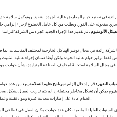
يسري مفعوله على الفور، ويطلب من كل عامل الخضوع لإجراء إلزامي
جلس
يكل الألومنيوم
. تم تقديم هذا الإجراء الجديد كجزء من الشركة’التزام
ا شركة رائدة في مجال توفير الهياكل الخارجية لمختلف المناسبات، بما
 في مجال السلامة استجابةً لمخاوف الصناعة المتزايدة بشأن حوادث مواقع
باب التغيير:
قرار إدخال إلزامية
برنامج تعليم السلامة
ينبع من عدة عوام
منيوم
يمكن أن تشكل مخاطر محتملة إذا لم يتم تدريب العمال بشكل صحيح 
الخيام عادةً على إطارات معدنية كبيرة ومواد ثقيلة وعمليات تجميع معقدة تتطلب تنسيقًا دقيقًا ومعرفة بإجراءات السلامة.
 السنوات القليلة الماضية، كان عدد حوادث مكان العمل في قطاعي الب
مخاطر المرتبطة برفع وتأمين مواد الخيام الثقيلة، وكذلك استخدام السقا