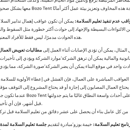
معها بشكل صحيح
قب عدم تنفيذ تعليم السلامة:
يمكن أن تكون عواقب إهمال تدابير السلامة
ن الالتواءات البسيطة والإجهاد إلى حوادث أكثر خطورة مثل السقوط والح
هذه الحوادث مدمرًا، ليس فقط للأفراد المعنيين ولكن أيضًا للشركة’سمعة الشركة والعمليات التجارية الشاملة.
المثال، يمكن أن تؤدي الإصابات أثناء العمل إلى
مطالبات تعويض العما
لقانونية والمالية يمكن أن ترهق الشركة’موارد الشركة ويؤدي إلى تأخيرات،
 العواقب المباشرة على العمال، فإن الفشل في إعطاء الأولوية للسلامة 
حتاج العمال المصابون إلى إجازة أو قد يحتاج المشروع إلى التوقف مؤقتً
عندما تكون جداول التثبيت
قبل أشهر، فإن أي تأخير قد يؤدي إلى تعقيدات مالية ولوجستية لكل من الشركة وعملائها.
رنامج تعليم السلامة:
خيمة بوزو’مبادرة لتقديم
جلسة تعليم السلامة لمدة 10 دقائق