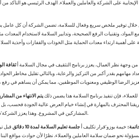
 الإيجابية على الشركة والعاملين والعملاء. الهدف الرئيسي هو التأكد من
خلال توفير ملخص سريع وفعال للسلامة، تضمن الشركة أن كل عامل يفهم 
ع المواد، وتقنيات الرفع الصحيحة، وتدابير السلامة لاستخدام المعدات م
ة على أهمية ارتداء معدات الحماية مثل الخوذات والقفازات وأحذية السلا
من وجهة نظر العمال، يعزز برنامج التثقيف في مجال السلامة أ
ثقافة ال
داد مهامهم بقدر أكبر من التركيز والرعاية، وبالتالي تقليل مخاطر الحوا
 للعملاء، فإن تنفيذ برنامج السلامة هذا يضمن ذلك
يتم الانتهاء من المشا
المشاركين في المشروع. وهذا يعزز الشركة’سمعة كمزود موثوق ومسؤول ومركّز على العملاء لحلول الأحداث.
اتمة:
خيمة بوزو’قرار تكليف أ
جلسة تعليم السلامة لمدة 10 دقائق
قبل تر
ؤولة نحو ضمان سلامة العاملين والعملاء. نظرًا لأن حوادث مواقع البن