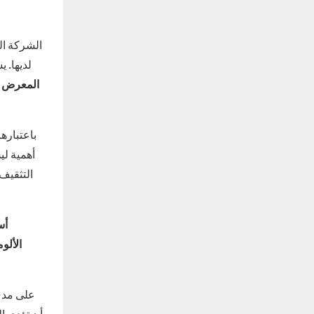
لديها. 
المعرض ه
باعتباره
التثقيف
أس
الألو
على مدى
أن تؤدي ال