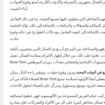
 أن العمال مجهزون بالمعرفة والأدوات اللازمة لمنع وقوع الحوادث
أثناء التثبيت.
المخاطر التي ينطوي عليها تجميع الخيمة، بما في ذلك التعامل
ثل السلالم والسقالات والرافعات. بالإضافة إلى ذلك، تؤكد الجلسة
مة، بالإضافة إلى كيفية التعامل مع حالات الطوارئ في حالة وقوع
حادث.
وعي
والمساءلة. من المرجح أن يؤدي العمال الذين يشعرون بالثقة
دث. علاوة على ذلك، من خلال إظهار الالتزام بسلامة العمال، تعمل
ريع في الوقت المحدد
ودون وقوع حوادث، وتوفير راحة البال. يمكن
للعملاء التأكد من أن Bozo Tent’لا يتمتع فريقنا المحترف بالمهارة في إنشاء خيام العرض عالية الجودة فحسب، بل يعطي أيضًا الأولوية لسلامة جميع
كيب خيام العرض المصنوعة من الألومنيوم، فهي خطوة استباقية
اء تشكل مخاطر كبيرة على كل من الأفراد والشركات، فإن مبادرة