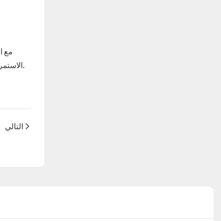
مع ا
رفاهية العاملين لديها، تستطيع Bozo Tent الاستمرار في تقديم منتجات وخدمات عالية الجودة مع تقليل المخاطر وتعزيز النجاح الشامل لكل حدث.
التالي