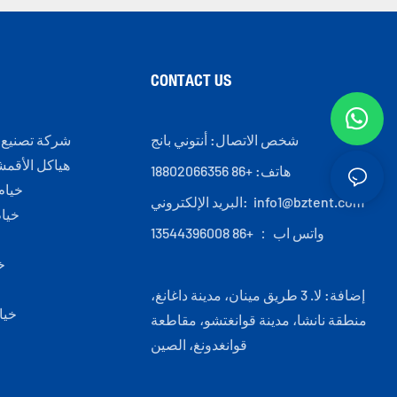
CONTACT US
شخص الاتصال: أنتوني بانج
شركة تصنيع 
هياكل الأقمشة
هاتف: +86 18802066356
خيام
info1@bztent.com
البريد الإلكتروني:
خيا
واتس اب ： +86 13544396008
خ
إضافة: لا. 3 طريق مينان، مدينة داغانغ،
خيا
منطقة نانشا، مدينة قوانغتشو، مقاطعة
قوانغدونغ، الصين