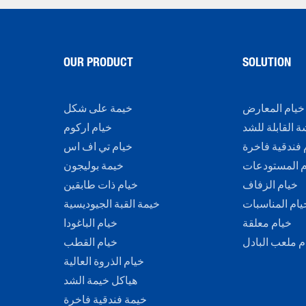
OUR PRODUCT
SOLUTION
خيام المعارض
خيمة على شكل
 القابلة للشد
خيام اركوم
 فندقية فاخرة
خيام تي اف اس
م المستودعات
خيمة بوليجون
خيام الزفاف
خيام ذات طابقين
يام المناسبات
خيمة القبة الجيوديسية
خيام معلقة
خيام الباغودا
م ملعب البادل
خيام القطب
خيام الذروة العالية
هياكل خيمة الشد
خيمة فندقية فاخرة