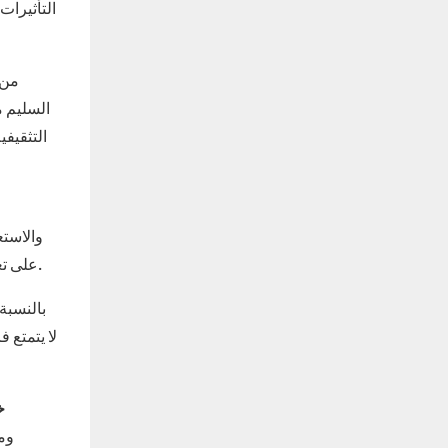
التأثيرات
من 
السليم م
التثقيفي
والاستع
Bozo Tent على تعزيز الرضا الوظيفي ومعنويات الموظفين، مما يمكن أن يساهم في رفع مستويات الإنتاجية وانخفاض معدلات دوران الموظفين.
بالنسبة
خ
ومس