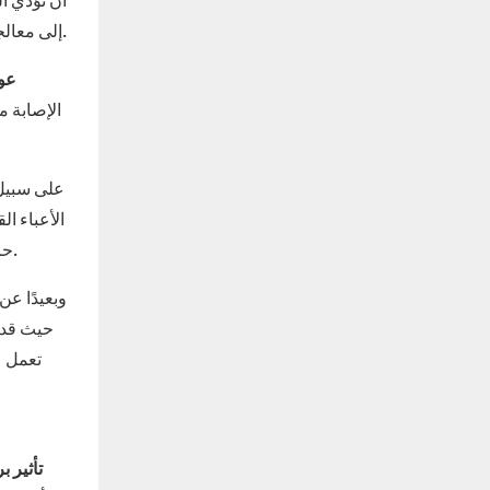
تهدف Bozo Tent إلى معالجة هذه المخاوف وتعزيز بيئة عمل أكثر أمانًا.
عوا
الإصابة م
على سبيل 
الأعباء ا
حادث واحد في موقع البناء يمكن أن يضر الشركة’صورة الشركة، مما يؤدي إلى تناقص الثقة بين العملاء واحتمال خسارة الأعمال المستقبلية.
وبعيدًا عن
حيث قد ي
تأثير ب