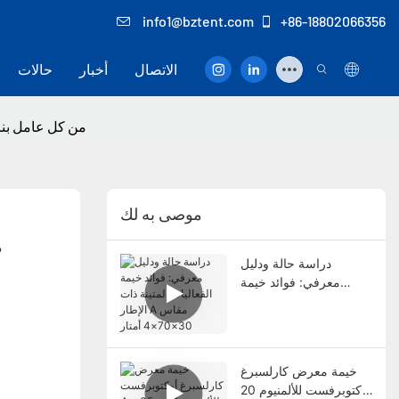
info1@bztent.com
+86-18802066356
الاتصال
أخبار
حالات
تتطلب Bozo Tent 
موصى به لك
دراسة حالة ودليل
معرفي: فوائد خيمة
الفعاليات المتينة ذات
الإطار A مقاس
30×70×4 أمتار
خيمة معرض كارلسبرغ
أوكتوبرفست للألمنيوم 20