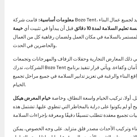
معلومات أساسية:
قامت شركة Bozo Tent، الشركة الرائدة في تصنيع خيام المعارض عالية الجودة، بتنفيذ بروتوكول سلامة جديد لجميع عمال البناء
ة تعليم السلامة لمدة 10 دقائق
قبل أن يبدأوا في تثبيت أي
خيمة
نا المستمر بالسلامة في مكان العمل ولضمان رفاهية كل من العمال
والحاضرين في الحدث.
 في ذلك المعارض التجارية وحفلات الزفاف والمهرجانات وتجمعات
الشركات، تدرك Bozo Tent أهمية ليس فقط توفير خيام عالية الجودة ولكن أيضًا ضمان إجراء عملية التثبيت بأمان وكفاءة. ويأتي قرار تنفيذ برنامج
 البناء والرغبة في تعزيز تدابير السلامة في جميع مراحل تجميع
الخيام.
ل. أولا، تركيب الخيام واسعة النطاق، وخاصة
خيام المعرض هيكل
أو لم يكونوا على دراية بالمخاطر التي تنطوي عليها. تشتمل هذه
ناء وتركيب الأحداث مصدر قلق متزايد. على وجه الخصوص، يمكن
لات ومعدات التثبيت الأخرى، إلى وقوع إصابات إذا لم يتم التعامل