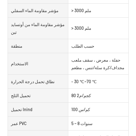
> 3000 ملم
مؤشر مقاومة الماء السفلي
مؤشر مقاومة الماء من أوتسايد
> 3000 ملم
تين
حسب الطلب
منطقة
حفلة ، معرض ، سقف ملعب
الاستخدام
مجداف/كرة سلة/تنس ، مطعم
- 30 ℃~70 ℃
نطاق تحمل درجة الحرارة
80 كجم/م2
تحميل الثلج
100 كم/س
تحميل Inind
5 ~ 8 سنوات
عمر PVC