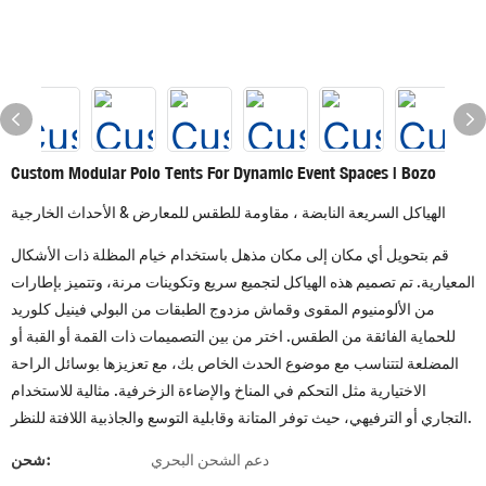
Custom Modular Polo Tents For Dynamic Event Spaces | Bozo
الهياكل السريعة النابضة ، مقاومة للطقس للمعارض & الأحداث الخارجية
قم بتحويل أي مكان إلى مكان مذهل باستخدام خيام المظلة ذات الأشكال
المعيارية. تم تصميم هذه الهياكل لتجميع سريع وتكوينات مرنة، وتتميز بإطارات
من الألومنيوم المقوى وقماش مزدوج الطبقات من البولي فينيل كلوريد
للحماية الفائقة من الطقس. اختر من بين التصميمات ذات القمة أو القبة أو
المضلعة لتتناسب مع موضوع الحدث الخاص بك، مع تعزيزها بوسائل الراحة
الاختيارية مثل التحكم في المناخ والإضاءة الزخرفية. مثالية للاستخدام
التجاري أو الترفيهي، حيث توفر المتانة وقابلية التوسع والجاذبية اللافتة للنظر.
دعم الشحن البحري
شحن: