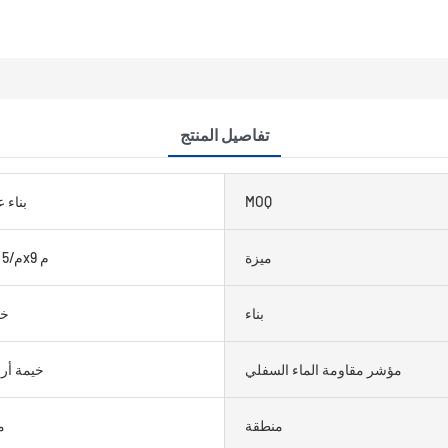
تفاصيل المنتج
MOQ
بناء 
ميزة
4x6 م/5x7 م/5x9 م
بناء
خي
مؤشر مقاومة الماء السفلي
خيمة أر
منطقة
> 0