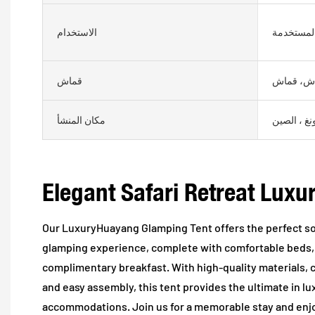
المستخدمة
الاستخدام
ش، قماش
قماش
نغ ، الصين
مكان المنشأ
Elegant Safari Retreat Luxu
Our LuxuryHuayang Glamping Tent offers the perfect sol
glamping experience, complete with comfortable beds, r
complimentary breakfast. With high-quality materials, 
and easy assembly, this tent provides the ultimate in l
accommodations. Join us for a memorable stay and enj