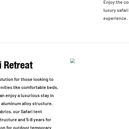
Enjoy the co
luxury safar
experience.
 Retreat
lution for those looking to
nities like comfortable beds,
n enjoy a luxurious stay in
 aluminum alloy structure,
rics, our Safari tent
structure and 5-8 years for
tion for outdoor temporary