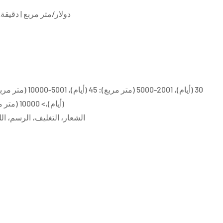
128.0 دولار/متر مربع | دقيقة. التر
(أيام)،> 10000 (متر مربع): قابل للتفاوض ( أيام)
الشعار، التغليف، الرسم، اللون، الحجم