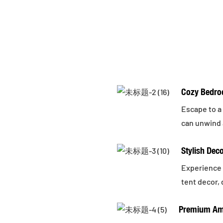
Cozy Bedro
Escape to a
can unwind 
Stylish Dec
Experience t
tent decor,
Premium Am