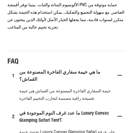
الألومنيوم المتانة والثبات، بينما توفر أقمشة PVC حماية موثوقة من
العناصر. مع سهولة التجميع والتفكيك، يمكن استخدام هذه الخيمة بشكل
متكرر لسنوات قادمة، مما يجعلها الخيار الأمثل لأولئك الذين يبحثون عن
تجربة تخييم خالية من المتاعب.
FAQ
ما هي خيمة سفاري الفاخرة المصنوعة من
1
القماش؟
خيمة السفاري الفاخرة المصنوعة من القماش هي خيمة
فسيحة راقية مصممة لتجارب التخييم الفاخرة.
ما عدد غرف النوم الموجودة في Luxury Canvas
2
Glamping Safari Tent؟
تحتوي خيمة Luxury Canvas Glamping Safari على غرفة