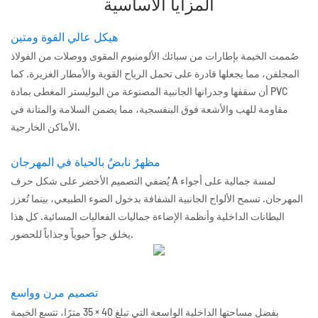
المزايا الأساسية
هيكل عالي القوة ومتين
صُممت الخيمة بإطارات من سبائك الألومنيوم المقوى ووصلات من الفولاذ
المجلفن، مما يجعلها قادرة على تحمل الرياح القوية والأمطار الغزيرة. كما
أن سقفها وجدرانها الجانبية المصنوعة من البوليستر المغطى بمادة PVC
مقاومة للهب والأشعة فوق البنفسجية، مما يضمن السلامة والمتانة في
الأماكن الخارجية.
مظهرٌ نابضٌ بالحياة في المهرجان
يُضفي التصميم الأخضر على شكل حرف A لمسة جمالية على أجواء
المهرجان. تسمح الألواح الجانبية الشفافة بدخول الضوء الطبيعي، بينما تُعزز
البطانات الداخلية وأنظمة الإضاءة جماليات الفعاليات المسائية. كل هذا
يخلق جواً حيوياً وجذاباً للحضور.
تصميم مرن وواسع
بفضل مساحتها الداخلية الواسعة التي تبلغ 40 × 35 مترًا، تتسع الخيمة