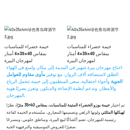
خيمة خضراء للمناسبات
خيمة خضراء للمناسبات
بمقاس 40×35×4 أمتار
بمقاس 40×35×4 أمتار
لمهرجان البيرة
لمهرجان البيرة
احتاج مهرجان بيرة شهير في المدينة إلى مكان واسع في الهواء
الطلق لاستضافة آلاف الزوار، مع توفير
مأوى مقاوم للعوامل
الجوية
وأجواء احتفالية. سعى المنظمون إلى خيمة تتحمل الرياح
والأمطار، وتدعم أنظمة الإضاءة والديكور، وتعزز بصريًا هوية
المهرجان.
تم اختيار
خيمة بوزو الخضراء المتينة للمناسبات، بمقاس 40×35 مترًا،
نظرًا
لهيكلها المثلثي
ولونها الزاهي وتصميمها المعياري. ستُستخدم الخيمة كقاعة
رئيسية للمهرجان، تضم أكشاكًا لبيع البيرة، ومناطق جلوس، ومسرحًا
صغيرًا للعروض الموسيقية والترفيهية الحية.