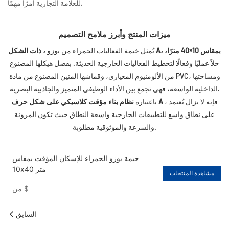
للعلامة التجارية أمرًا مهمًا.
ميزات المنتج وأبرز ملامح التصميم
، ذات الشكل A، بمقاس 10×40 مترًا،
تُمثل خيمة الفعاليات الحمراء من
بوزو
حلاً عمليًا وفعالًا لتخطيط الفعاليات الخارجية الحديثة. بفضل هيكلها المصنوع
من الألومنيوم المعياري، وقماشها المتين المصنوع من مادة PVC، ومساحتها
الداخلية الواسعة، فهي تجمع بين الأداء الوظيفي المتميز والجاذبية البصرية.
، فإنه لا يزال يُعتمد
نظام بناء مؤقت كلاسيكي على شكل حرف A
باعتباره
على نطاق واسع للتطبيقات الخارجية واسعة النطاق حيث تكون المرونة
والسرعة والموثوقية مطلوبة.
خيمة بوزو الحمراء للإسكان المؤقت بمقاس
10x40 متر
مشاهدة المنتجات
$
من
السابق