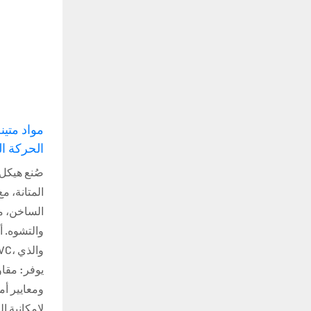
مواد متين
الحركة ال
صُنع هيكل 
المتانة، م
الساخن، مم
والتشوه. أ
يوفر: مقاو
ومعايير أم
لإمكانية ا