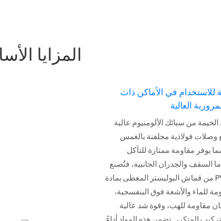
المزايا الأس
ة للاستخدام في الأماكن ذات
مرورية العالية
الخيمة من سبائك الألومنيوم عالية
ع وصلات فولاذية مجلفنة بالغمس
ا يوفر مقاومة ممتازة للتآكل
ما السقف والجدران الجانبية، فتُصنع
من قماش البوليستر المغطى بمادة PVC، والذي
مة للماء والأشعة فوق البنفسجية،
ان مقاومة للهب، وقوة شد عالية
لتركيب المتكرر. تضمن هذه المواد أداءً