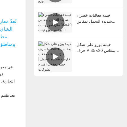
بوزو
خيمة فعاليات خضراء
تُعدّ مع
شديدة التحمل بمقاس
40×35 مترًا لمهرجانات
الشاي 
البيرة من بوزو تينت
تتط
ومناطق 
خيمة بوزو على شكل
حرف A بمقاس 20×35
مترًا - مظلة حفلات
خارجية شديدة التحمل |
في معرض
خيمة لحفلات افتتاح
في
الشركات
التجارية.
بعد تقييم 