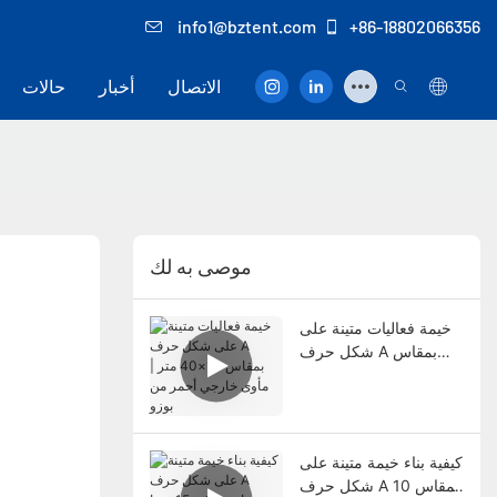
info1@bztent.com
+86-18802066356
الاتصال
أخبار
حالات
موصى به لك
خيمة فعاليات متينة على
شكل حرف A بمقاس
10×40 متر | مأوى
خارجي أحمر من بوزو
كيفية بناء خيمة متينة على
شكل حرف A بمقاس 10