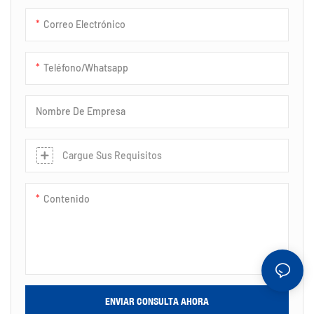
articulaciones resistentes a la
Correo Electrónico
corrosión y las costuras 100%
impermeables. Fácil de
ensamblar y portátil, ofrece un
Teléfono/whatsapp
refugio confiable para hasta 20
invitados, adaptándose a la
Nombre De Empresa
perfección a las necesidades
comerciales o recreativas.
Cargue Sus Requisitos
Contenido
ENVIAR CONSULTA AHORA