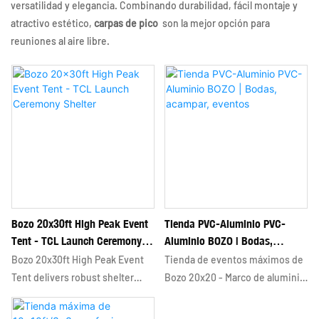
versatilidad y elegancia. Combinando durabilidad, fácil montaje y
atractivo estético,
carpas de pico
son la mejor opción para
reuniones al aire libre.
Bozo 20x30ft High Peak Event
Tienda PVC-Aluminio PVC-
Tent - TCL Launch Ceremony
Aluminio BOZO | Bodas,
Shelter
Acampar, Eventos
Bozo 20x30ft High Peak Event
Tienda de eventos máximos de
Tent delivers robust shelter
Bozo 20x20 - Marco de aluminio
solutions for milestone
Fireproof PVC &
ceremonies like the TCL
Diseñada para uso versátil al