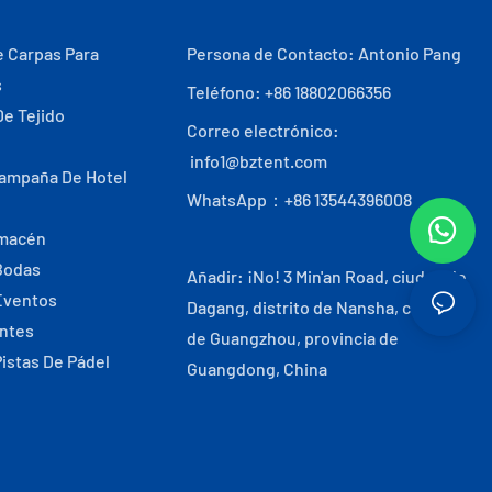
e Carpas Para
Persona de Contacto: Antonio Pang
s
Teléfono: +86 18802066356
De Tejido
Correo electrónico:
info1@bztent.com
Campaña De Hotel
WhatsApp：+86 13544396008
lmacén
Bodas
Añadir: ¡No! 3 Min'an Road, ciudad de
Eventos
Dagang, distrito de Nansha, ciudad
antes
de Guangzhou, provincia de
Pistas De Pádel
Guangdong, China