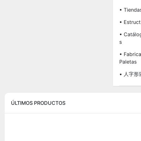
• Tiendas
• Estruc
• Catálo
S
• Fabric
Paletas
• 人字形
ÚLTIMOS PRODUCTOS