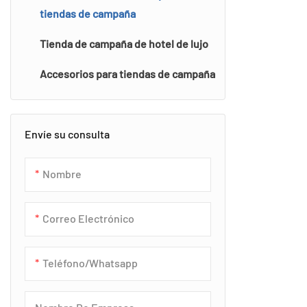
marcos de ace
tiendas de campaña
refugios durad
diversas aplic
Tienda de campaña de hotel de lujo
de glamping de 
Accesorios para tiendas de campaña
e instalacione
cuentan con re
los rayos UV, c
Envíe su consulta
fuego y resiste
km/h. El dise
Nombre
diseñado permi
48 horas, mini
sitio. Con op
Correo Electrónico
transparentes o
climas desde p
Teléfono/whatsapp
regiones alpin
certificación I