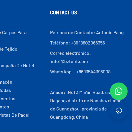
CONTACT US
e Carpas Para
Persona de Contacto: Antonio Pang
s
Teléfono: +86 18802066356
De Tejido
Correo electrónico:
info1@bztent.com
Campaña De Hotel
WhatsApp：+86 13544396008
lmacén
Bodas
Añadir: ¡No! 3 Min'an Road, ciudad de
Eventos
Dagang, distrito de Nansha, ciudad
antes
de Guangzhou, provincia de
Pistas De Pádel
Guangdong, China