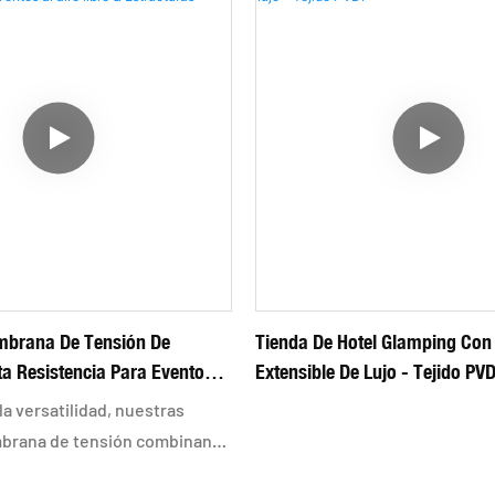
mbrana De Tensión De
Tienda De Hotel Glamping Con
lta Resistencia Para Eventos
Extensible De Lujo - Tejido PV
& Estructuras Modulares
a versatilidad, nuestras
brana de tensión combinan
er de grado industrial con