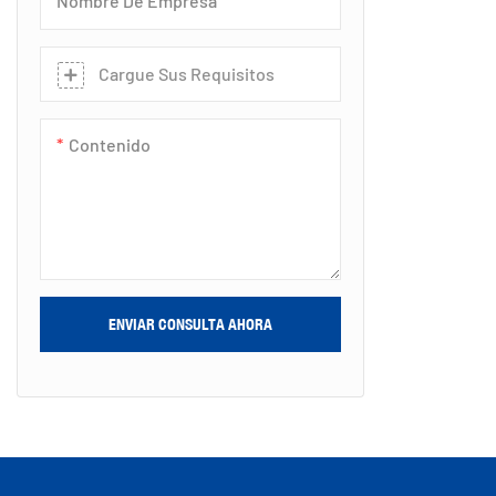
Nombre De Empresa
como el Alula 
carpas asegura
uso temporal
Cargue Sus Requisitos
Contenido
ENVIAR CONSULTA AHORA