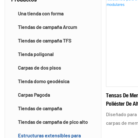
Una tienda con forma
Tiendas de campaña Arcum
Tiendas de campaña TFS
Tienda poligonal
Carpas de dos pisos
Tienda domo geodésica
Tensas De Me
Carpas Pagoda
Poliéster De A
Tiendas de campaña
Al Aire Libre 
Diseñado para l
Tiendas de campaña de pico alto
carpas de mem
tela de poliést
Estructuras extensibles para