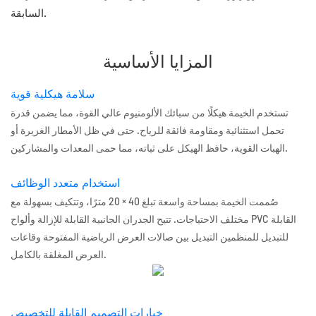
السابقة.
المزايا الأساسية
سلامة هيكلية قوية
تستخدم الخيمة هيكلًا من سبائك الألومنيوم عالي القوة، مما يضمن قدرة
تحمل استثنائية ومقاومة فائقة للرياح. حتى في ظل الأمطار الغزيرة أو
الهبات القوية، حافظ الهيكل على ثباته، مما حمى المعدات والمشاركين.
استخدام متعدد الوظائف
صُممت الخيمة بمساحة واسعة تبلغ 40 × 20 مترًا، وتتكيف بسهولة مع
مختلف الاحتياجات. تتيح الجدران الجانبية القابلة للإزالة وألواح PVC القابلة
للتبديل للمنظمين التبديل بين صالات العرض الرياضية المفتوحة وقاعات
العرض المغلقة بالكامل.
خيارات التصميم القابلة للتخصيص