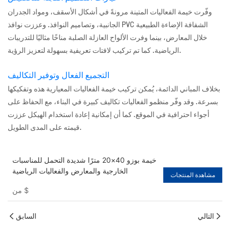
وفّرت خيمة الفعاليات المتينة مرونةً في أشكال الأسقف، ومواد الجدران
الجانبية، وتصاميم النوافذ. وعززت نوافذ PVC الشفافة الإضاءة الطبيعية
خلال المعارض، بينما وفرت الألواح العازلة الصلبة مناخًا مثاليًا للتدريبات
الرياضية. كما تم تركيب لافتات تعريفية بسهولة لتعزيز الرؤية.
التجميع الفعال وتوفير التكاليف
بخلاف المباني الدائمة، يُمكن تركيب خيمة الفعاليات المعيارية هذه وتفكيكها
بسرعة. وقد وفّر منظمو الفعاليات تكاليف كبيرة في البناء، مع الحفاظ على
أجواء احترافية في الموقع. كما أن إمكانية إعادة استخدام الهيكل عززت
قيمته على المدى الطويل.
خيمة بوزو 40×20 مترًا شديدة التحمل للمناسبات
الخارجية والمعارض والفعاليات الرياضية
مشاهدة المنتجات
$
من
التالي
السابق