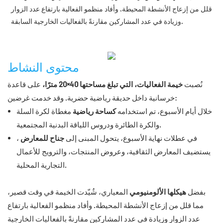
قلل من إزعاج الأنشطة المحيطة. وأفاد منظمو الفعالية بارتفاع عدد الزوار
وزيادة في عدد المشاركين مقارنةً بالفعاليات الخارجية السابقة.
محتوى النشاط
نُصبت
خيمة الفعاليات، التي تبلغ مساحتها 40×20 مترًا،
على قاعدة
خرسانية داخل حديقة رياضية حضرية. وقد خدمت غرضين:
خلال أيام الأسبوع، تم استخدامه
كساحة رياضية
مغطاة لكرة السلة
والكرة الطائرة ودروس اللياقة البدنية المجتمعية.
في عطلات نهاية الأسبوع، يتحول المبنى إلى
جناح للمعارض
،
يستضيف المعارض الثقافية، وعروض المنتجات، والترويج للأعمال
التجارية المحلية.
بفضل
هيكلها الألومنيومي
المعياري، شُيّدت الخيمة في وقت قصير،
مما قلل من إزعاج الأنشطة المحيطة. وأفاد منظمو الفعالية بارتفاع
عدد الزوار وزيادة في عدد المشاركين مقارنةً بالفعاليات الخارجية