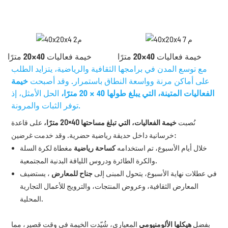
خيمة فعاليات 40×20 مترًا
خيمة فعاليات 40×20 مترًا
مع توسع المدن في برامجها الثقافية والرياضية، يتزايد الطلب
على أماكن مرنة وواسعة النطاق باستمرار. وقد أصبحت
خيمة
الفعاليات المتينة، التي يبلغ طولها 40 × 20 مترًا،
الحل الأمثل، إذ
توفر الثبات والمرونة.
نُصبت
خيمة الفعاليات، التي تبلغ مساحتها 40×20 مترًا،
على قاعدة
خرسانية داخل حديقة رياضية حضرية. وقد خدمت غرضين:
خلال أيام الأسبوع، تم استخدامه
كساحة رياضية
مغطاة لكرة السلة
والكرة الطائرة ودروس اللياقة البدنية المجتمعية.
في عطلات نهاية الأسبوع، يتحول المبنى إلى
جناح للمعارض
، يستضيف
المعارض الثقافية، وعروض المنتجات، والترويج للأعمال التجارية
المحلية.
بفضل
هيكلها الألومنيومي
المعياري، شُيّدت الخيمة في وقت قصير، مما