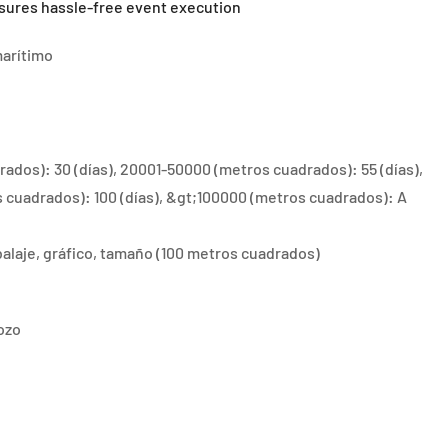
sures hassle-free event execution
marítimo
ados): 30 (días), 20001-50000 (metros cuadrados): 55 (días),
 cuadrados): 100 (días), &gt;100000 (metros cuadrados): A
alaje, gráfico, tamaño (100 metros cuadrados)
ozo