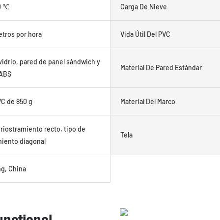
0 ℃
Carga De Nieve
etros por hora
Vida Útil Del PVC
vidrio, pared de panel sándwich y
Material De Pared Estándar
 ABS
VC de 850 g
Material Del Marco
rriostramiento recto, tipo de
Tela
miento diagonal
g, China
functional