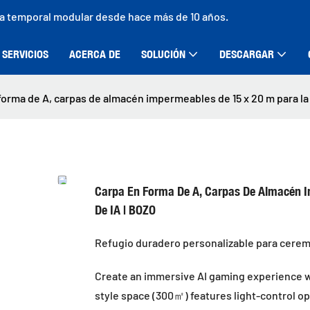
ra temporal modular desde hace más de 10 años.
SERVICIOS
ACERCA DE
SOLUCIÓN
DESCARGAR
forma de A, carpas de almacén impermeables de 15 x 20 m para la
Carpa En Forma De A, Carpas De Almacén I
De IA | BOZO
Refugio duradero personalizable para cerem
Create an immersive AI gaming experience 
style space (300㎡) features light-control o