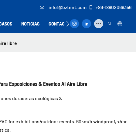
info1@bztent.com
+86-18802066356
CASOS
NOTICIAS
CONTACTO
re libre
ra Exposiciones & Eventos Al Aire Libre
ciones duraderas ecológicas &
PVC for exhibitions/outdoor events. 60km/h windproof, <4hr
stics.