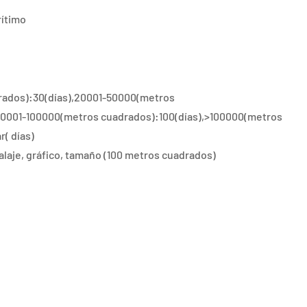
ítimo
rados):30(días),20001-50000(metros
50001-100000(metros cuadrados):100(días),>100000(metros
( días)
laje, gráfico, tamaño (100 metros cuadrados)