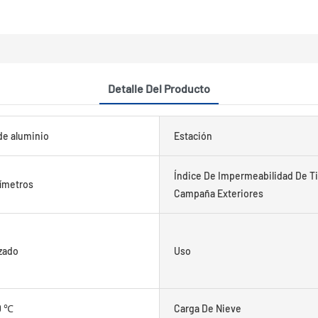
Detalle Del Producto
de aluminio
Estación
Índice De Impermeabilidad De T
ímetros
Campaña Exteriores
zado
Uso
0 ℃
Carga De Nieve