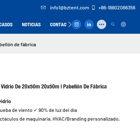
info1@bztent.com
+86-18802066356
CASOS
NOTICIAS
CONTACTO
bellón de fábrica
e Vidrio De 20x50m 20x50m | Pabellón De Fábrica
idrio
rueba de viento ✓ 90% de luz del día
ectáculos de maquinaria. HVAC/Branding personalizado,