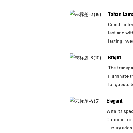
Tahan Lam
Constructed 
last and wi
lasting inv
Bright
The transpar
illuminate t
for guests t
Elegant
With its spa
Outdoor Tra
Luxury adds 