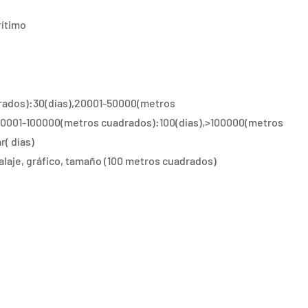
ítimo
rados):30(días),20001-50000(metros
50001-100000(metros cuadrados):100(días),>100000(metros
( días)
laje, gráfico, tamaño (100 metros cuadrados)