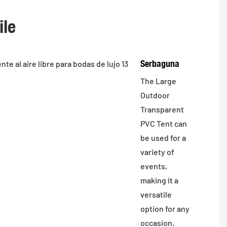
ile
Serbaguna
The Large
Outdoor
Transparent
PVC Tent can
be used for a
variety of
events,
making it a
versatile
option for any
occasion.