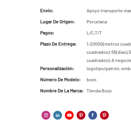
Envío:
Apoyo transporte mar
Lugar De Origen:
Porcelana
Pagos:
L/C,T/T
Plazo De Entrega:
1-20000(metros cuad
cuadrados):55(días),
cuadrados):A negociar
Personalización:
logotipo/patrón, emba
Número De Modelo:
bozo
Nombre De La Marca:
Tienda Bozo