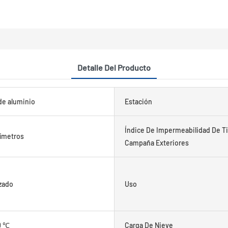
Detalle Del Producto
de aluminio
Estación
Índice De Impermeabilidad De T
ímetros
Campaña Exteriores
zado
Uso
0 ℃
Carga De Nieve