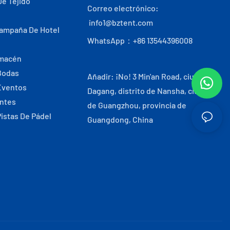
De Tejido
Correo electrónico:
info1@bztent.com
Campaña De Hotel
WhatsApp：+86 13544396008
lmacén
Bodas
Añadir: ¡No! 3 Min'an Road, ciudad de
Eventos
Dagang, distrito de Nansha, ciudad
antes
de Guangzhou, provincia de
Pistas De Pádel
Guangdong, China