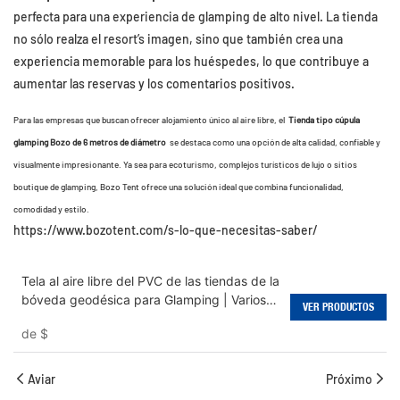
perfecta para una experiencia de glamping de alto nivel. La tienda
no sólo realza el resort’s imagen, sino que también crea una
experiencia memorable para los huéspedes, lo que contribuye a
aumentar las reservas y los comentarios positivos.
Para las empresas que buscan ofrecer alojamiento único al aire libre, el
Tienda tipo cúpula
glamping Bozo de 6 metros de diámetro
se destaca como una opción de alta calidad, confiable y
visualmente impresionante. Ya sea para ecoturismo, complejos turísticos de lujo o sitios
boutique de glamping, Bozo Tent ofrece una solución ideal que combina funcionalidad,
comodidad y estilo.
https://www.bozotent.com/s-lo-que-necesitas-saber/
Tela al aire libre del PVC de las tiendas de la
bóveda geodésica para Glamping | Varios
VER PRODUCTOS
tamaños disponibles
de
$
Aviar
Próximo